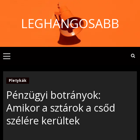
Skip
to
LEGHANGOSABB
content
Primary
Menu
Pletykák
Pénzügyi botrányok:
Amikor a sztárok a csőd
szélére kerültek