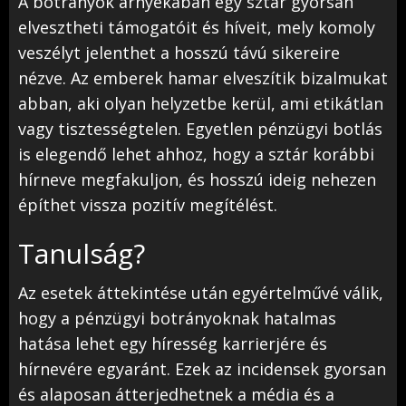
A botrányok árnyékában egy sztár gyorsan
elvesztheti támogatóit és híveit, mely komoly
veszélyt jelenthet a hosszú távú sikereire
nézve. Az emberek hamar elveszítik bizalmukat
abban, aki olyan helyzetbe kerül, ami etikátlan
vagy tisztességtelen. Egyetlen pénzügyi botlás
is elegendő lehet ahhoz, hogy a sztár korábbi
hírneve megfakuljon, és hosszú ideig nehezen
építhet vissza pozitív megítélést.
Tanulság?
Az esetek áttekintése után egyértelművé válik,
hogy a pénzügyi botrányoknak hatalmas
hatása lehet egy híresség karrierjére és
hírnevére egyaránt. Ezek az incidensek gyorsan
és alaposan átterjedhetnek a média és a