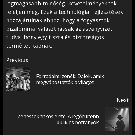
legmagasabb minőségi követelményeknek
feleljen meg. Ezek a technológiai fejlesztések
hozzájárulnak ahhoz, hogy a fogyasztók
bizalommal választhassák az ásványvizet,
tudva, hogy egy tiszta és biztonságos
terméket kapnak.
Post
Previous
navigation
Forradalmi zenék: Dalok, amik
Pr
megváltoztatták a világot
po
Next
Zenészek titkos élete: A legőrültebb
Next
bulik és botrányok
post: