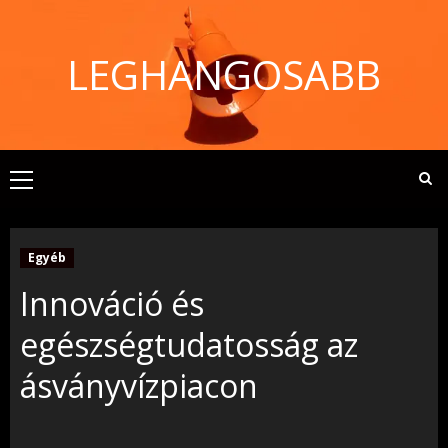
Skip
to
LEGHANGOSABB
content
Primary
Menu
Egyéb
Innováció és
egészségtudatosság az
ásványvízpiacon